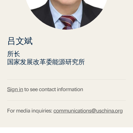
吕文斌
所长
国家发展改革委能源研究所
Sign in
to see contact information
For media inquiries:
communications@uschina.org