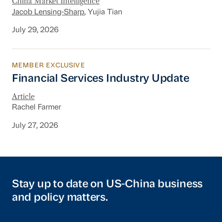
China Market Intelligence
Jacob Lensing-Sharp
, Yujia Tian
July 29, 2026
MEMBER EXCLUSIVE
Financial Services Industry Update
Financial Services Industry Update
Article
Rachel Farmer
July 27, 2026
Stay up to date on US-China business
and policy matters.