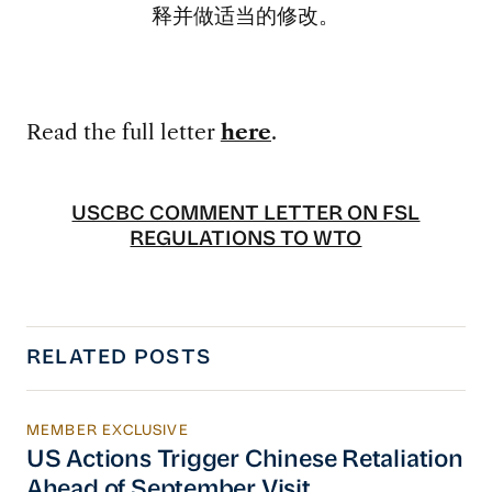
释并做适当的修改。
Read the full letter
here
.
USCBC COMMENT LETTER ON FSL
REGULATIONS TO WTO
RELATED POSTS
MEMBER EXCLUSIVE
US Actions Trigger Chinese Retaliation Ahead 
US Actions Trigger Chinese Retaliation
Ahead of September Visit