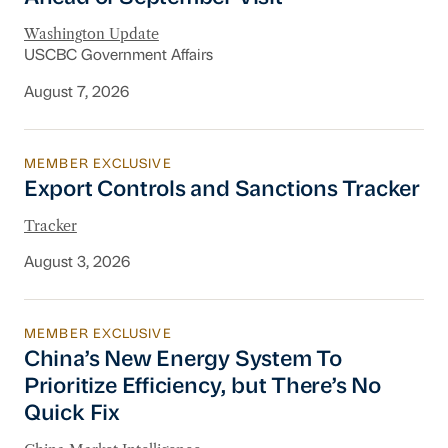
Washington Update
USCBC Government Affairs
August 7, 2026
MEMBER EXCLUSIVE
Export Controls and Sanctions Tracker
Export Controls and Sanctions Tracker
Tracker
August 3, 2026
MEMBER EXCLUSIVE
China’s New Energy System To Prioritize Effic
China’s New Energy System To
Prioritize Efficiency, but There’s No
Quick Fix